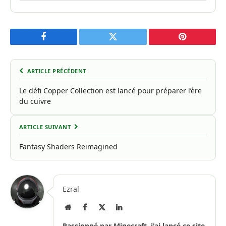
Facebook
Twitter
Pinterest
ARTICLE PRÉCÉDENT
Le défi Copper Collection est lancé pour préparer l’ère
du cuivre
ARTICLE SUIVANT
Fantasy Shaders Reimagined
Ezral
Site
Facebook
X
LinkedIn
Internet
(Twitter)
Passionné par Minecraft, j'ai lancé ce site