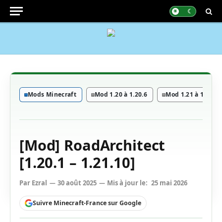
Mods Minecraft
Mod 1.20 à 1.20.6
Mod 1.21 à 1.21.11
[Mod] RoadArchitect
[1.20.1 – 1.21.10]
Par
Ezral
30 août 2025
Mis à jour le:
25 mai 2026
Suivre Minecraft-France sur Google