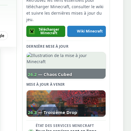
Retrouvez les liens essentiels pour
télécharger Minecraft, consulter le wiki
et suivre les dernières mises à jour du
jeu.
Télécharger
Wiki Minecraft
Minecraft
gle
DERNIÈRE MISE À JOUR
26.2
— Chaos Cubed
MISE À JOUR À VENIR
26.3
— Troisième Drop
ÉTAT DES SERVICES MINECRAFT