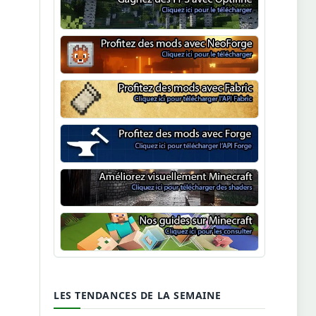
Optifine
NeoForge
Minecraft Fabric
Minecraft Forge
Shaders Minecraft
Guide Minecraft
LES TENDANCES DE LA SEMAINE