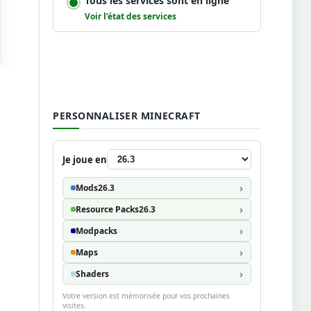
Tous les services sont en ligne
Voir l’état des services
PERSONNALISER MINECRAFT
Je joue en
Mods
26.3
Resource Packs
26.3
Modpacks
Maps
Shaders
Votre version est mémorisée pour vos prochaines
visites.