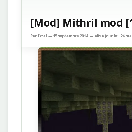
[Mod] Mithril mod [1
Par
Ezral
15 septembre 2014
Mis à jour le:
24 ma