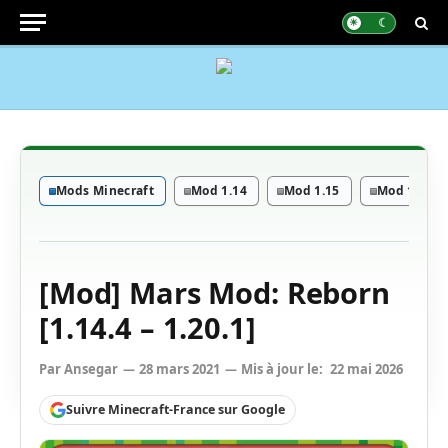
Mods Minecraft
Mod 1.14
Mod 1.15
Mod 1.16 - 
[Mod] Mars Mod: Reborn
[1.14.4 – 1.20.1]
Par
Ansegar
28 mars 2021
Mis à jour le:
22 mai 2026
Suivre Minecraft-France sur Google