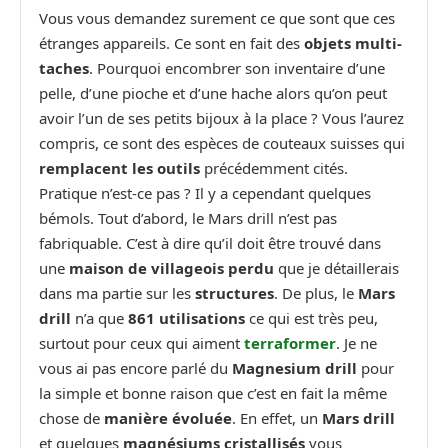
Vous vous demandez surement ce que sont que ces
étranges appareils. Ce sont en fait des
objets multi-
taches
. Pourquoi encombrer son inventaire d’une
pelle, d’une pioche et d’une hache alors qu’on peut
avoir l’un de ses petits bijoux à la place ? Vous l’aurez
compris, ce sont des espèces de couteaux suisses qui
remplacent les outils
précédemment cités.
Pratique n’est-ce pas ? Il y a cependant quelques
bémols. Tout d’abord, le Mars drill n’est pas
fabriquable. C’est à dire qu’il doit être trouvé dans
une
maison de villageois perdu
que je détaillerais
dans ma partie sur les
structures
. De plus, le
Mars
drill
n’a que
861 utilisations
ce qui est très peu,
surtout pour ceux qui aiment
terraformer
. Je ne
vous ai pas encore parlé du
Magnesium drill
pour
la simple et bonne raison que c’est en fait la même
chose de
manière évoluée
. En effet, un
Mars drill
et quelques
magnésiums cristallisés
vous