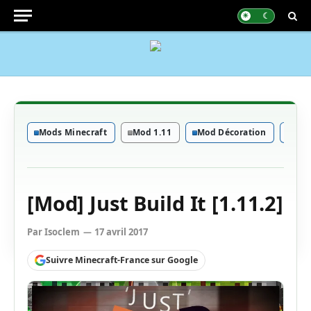
Mods Minecraft
Mod 1.11
Mod Décoration
Mod
[Mod] Just Build It [1.11.2]
Par
Isoclem
17 avril 2017
Suivre Minecraft-France sur Google