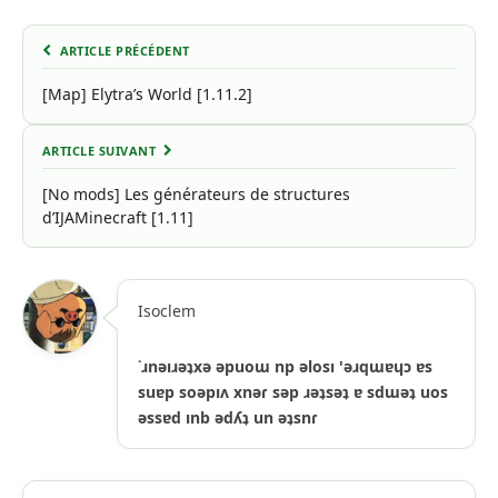
ARTICLE PRÉCÉDENT
[Map] Elytra’s World [1.11.2]
ARTICLE SUIVANT
[No mods] Les générateurs de structures
d’IJAMinecraft [1.11]
Isoclem
˙ɹnǝıɹǝʇxǝ ǝpuoɯ np ǝlosı 'ǝɹqɯɐɥɔ ɐs
suɐp soǝpıʌ xnǝɾ sǝp ɹǝʇsǝʇ ɐ sdɯǝʇ uos
ǝssɐd ınb ǝdʎʇ un ǝʇsnɾ