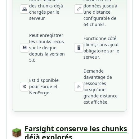
des chunks déjà
données jusqu’à
🌄
📏
chargés par le
une distance
serveur.
configurable de
64 chunks.
Peut enregistrer
Fonctionne côté
les chunks reçus
client, sans ajout
💾
🖥️
sur le disque
obligatoire sur le
depuis la version
serveur.
5.0.
Demande
davantage de
Est disponible
ressources
⚙️
⚠️
pour Forge et
lorsqu’une
NeoForge.
grande distance
est affichée.
Farsight conserve les chunks
déjà explorés