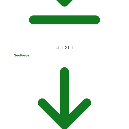
1.21.1
NeoForge