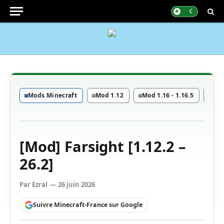
Mods Minecraft
Mod 1.12
Mod 1.16 - 1.16.5
Mod
[Mod] Farsight [1.12.2 –
26.2]
Par
Ezral
26 juin 2026
Suivre Minecraft-France sur Google