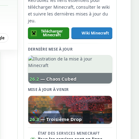
Retrouvez les liens essentiels pour
télécharger Minecraft, consulter le wiki
et suivre les dernières mises à jour du
jeu.
Télécharger
Wiki Minecraft
Minecraft
gle
DERNIÈRE MISE À JOUR
26.2
— Chaos Cubed
MISE À JOUR À VENIR
26.3
— Troisième Drop
ÉTAT DES SERVICES MINECRAFT