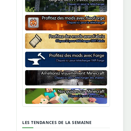
Optifine
NeoForge
Minecraft Fabric
Minecraft Forge
Shaders Minecraft
Guide Minecraft
LES TENDANCES DE LA SEMAINE