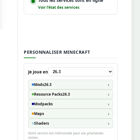
Tous les services sont en ligne
Voir l’état des services
PERSONNALISER MINECRAFT
Je joue en
Mods
26.3
Resource Packs
26.3
Modpacks
Maps
Shaders
Votre version est mémorisée pour vos prochaines
visites.