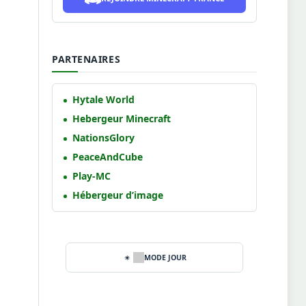
PARTENAIRES
Hytale World
Hebergeur Minecraft
NationsGlory
PeaceAndCube
Play-MC
Hébergeur d’image
MODE JOUR