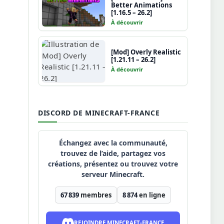
Better Animations
[1.16.5 – 26.2]
À découvrir
[Mod] Overly Realistic
[1.21.11 – 26.2]
À découvrir
DISCORD DE MINECRAFT-FRANCE
Échangez avec la communauté,
trouvez de l’aide, partagez vos
créations, présentez ou trouvez votre
serveur Minecraft.
67 839
membres
8 874
en ligne
REJOINDRE MINECRAFT-FRANCE