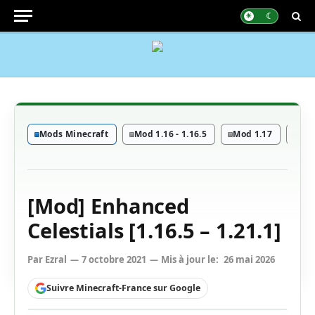
Mods Minecraft
Mod 1.16 - 1.16.5
Mod 1.17
Mod
[Mod] Enhanced
Celestials [1.16.5 – 1.21.1]
Par
Ezral
7 octobre 2021
Mis à jour le:
26 mai 2026
Suivre Minecraft-France sur Google