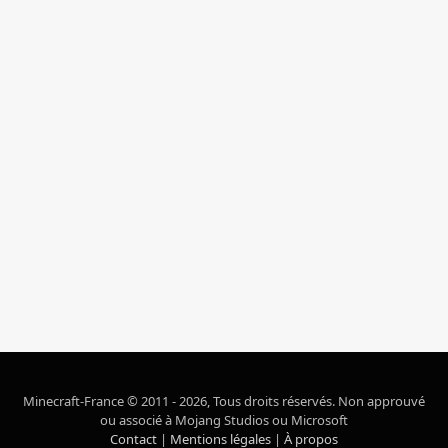
Minecraft-France © 2011 - 2026, Tous droits réservés. Non approuvé
ou associé à Mojang Studios ou Microsoft
Contact
|
Mentions légales
|
À propos