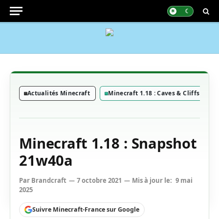
Actualités Minecraft
Minecraft 1.18 : Caves & Cliffs - Part
Minecraft 1.18 : Snapshot
21w40a
Par
Brandcraft
7 octobre 2021
Mis à jour le:
9 mai
2025
Suivre Minecraft-France sur Google