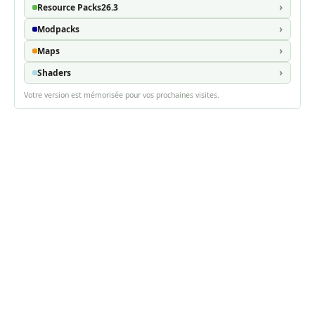
Resource Packs
26.3
Modpacks
Maps
Shaders
Votre version est mémorisée pour vos prochaines visites.