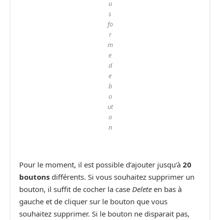
u
s
fo
r
m
e
d
e
b
o
ut
o
n
Pour le moment, il est possible d’ajouter jusqu’à
20
boutons
différents. Si vous souhaitez supprimer un
bouton, il suffit de cocher la case
Delete
en bas à
gauche et de cliquer sur le bouton que vous
souhaitez supprimer. Si le bouton ne disparait pas,