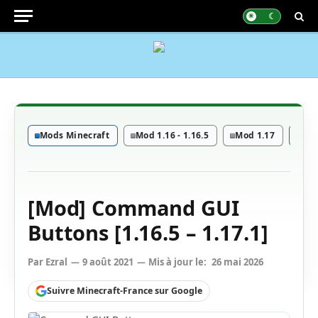
Mods Minecraft
Mod 1.16 - 1.16.5
Mod 1.17
Mod
[Mod] Command GUI
Buttons [1.16.5 – 1.17.1]
Par
Ezral
9 août 2021
Mis à jour le:
26 mai 2026
Suivre Minecraft-France sur Google