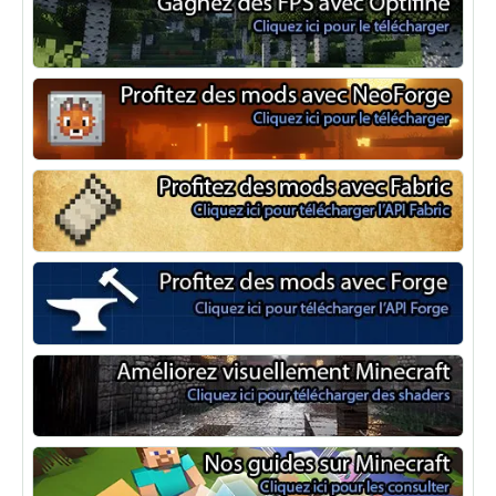
Optifine
NeoForge
Minecraft Fabric
Minecraft Forge
Shaders Minecraft