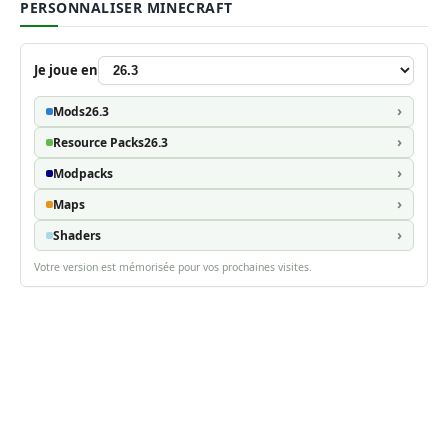
PERSONNALISER MINECRAFT
Je joue en
Mods
26.3
Resource Packs
26.3
Modpacks
Maps
Shaders
Votre version est mémorisée pour vos prochaines visites.