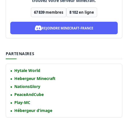
trouvez votre serveur Minecraft.
67 839
membres
8 102
en ligne
REJOINDRE MINECRAFT-FRANCE
PARTENAIRES
Hytale World
Hebergeur Minecraft
NationsGlory
PeaceAndCube
Play-MC
Hébergeur d’image