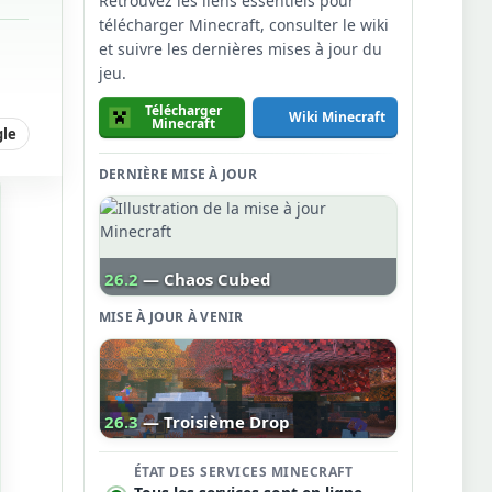
Retrouvez les liens essentiels pour
télécharger Minecraft, consulter le wiki
et suivre les dernières mises à jour du
jeu.
Télécharger
Wiki Minecraft
Minecraft
gle
DERNIÈRE MISE À JOUR
26.2
— Chaos Cubed
MISE À JOUR À VENIR
26.3
— Troisième Drop
ÉTAT DES SERVICES MINECRAFT