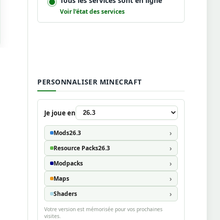
Tous les services sont en ligne
Voir l’état des services
PERSONNALISER MINECRAFT
Je joue en
Mods
26.3
Resource Packs
26.3
Modpacks
Maps
Shaders
Votre version est mémorisée pour vos prochaines
visites.