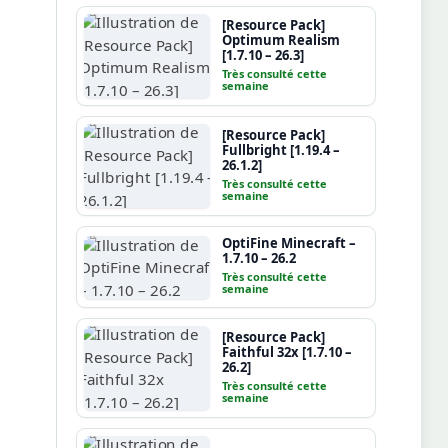
[Resource Pack]
Optimum Realism
[1.7.10 – 26.3]
Très consulté cette
semaine
[Resource Pack]
Fullbright [1.19.4 –
26.1.2]
Très consulté cette
semaine
OptiFine Minecraft –
1.7.10 – 26.2
Très consulté cette
semaine
[Resource Pack]
Faithful 32x [1.7.10 –
26.2]
Très consulté cette
semaine