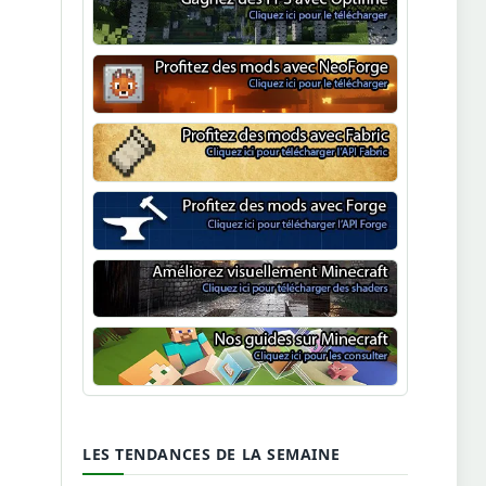
Optifine
NeoForge
Minecraft Fabric
Minecraft Forge
Shaders Minecraft
Guide Minecraft
LES TENDANCES DE LA SEMAINE