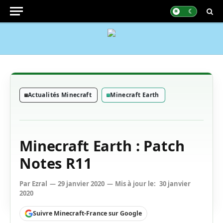
Actualités Minecraft
Minecraft Earth
Minecraft Earth : Patch
Notes R11
Par
Ezral
29 janvier 2020
Mis à jour le:
30 janvier
2020
Suivre Minecraft-France sur Google