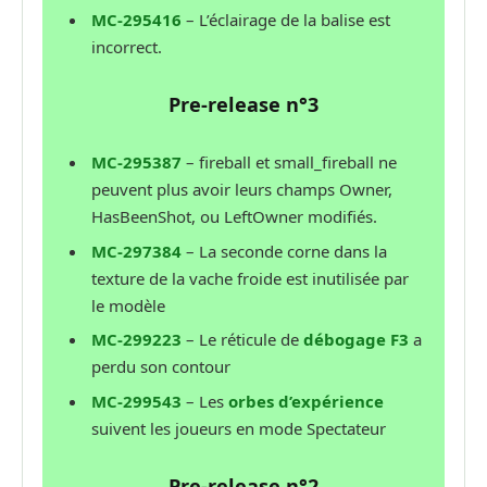
MC-295416
– L’éclairage de la balise est
incorrect.
Pre-release n°3
MC-295387
– fireball et small_fireball ne
peuvent plus avoir leurs champs Owner,
HasBeenShot, ou LeftOwner modifiés.
MC-297384
– La seconde corne dans la
texture de la vache froide est inutilisée par
le modèle
MC-299223
– Le réticule de
débogage F3
a
perdu son contour
MC-299543
– Les
orbes d’expérience
suivent les joueurs en mode Spectateur
Pre-release n°2