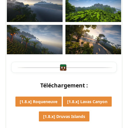
Téléchargement :
[1.8.x] Roqueneuve
[1.8.x] Lavas Canyon
[1.8.x] Druvas Islands