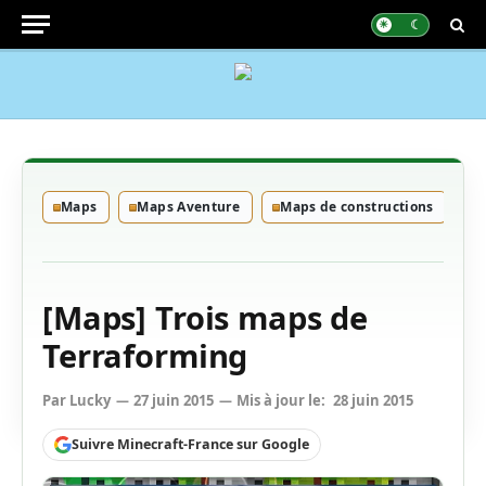
Maps
Maps Aventure
Maps de constructions
[Maps] Trois maps de
Terraforming
Par
Lucky
27 juin 2015
Mis à jour le:
28 juin 2015
Suivre Minecraft-France sur Google