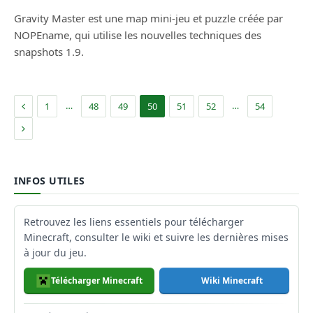
Gravity Master est une map mini-jeu et puzzle créée par
NOPEname, qui utilise les nouvelles techniques des
snapshots 1.9.
Précédent
…
…
1
48
49
50
51
52
54
Suivant
INFOS UTILES
Retrouvez les liens essentiels pour télécharger
Minecraft, consulter le wiki et suivre les dernières mises
à jour du jeu.
Télécharger Minecraft
Wiki Minecraft