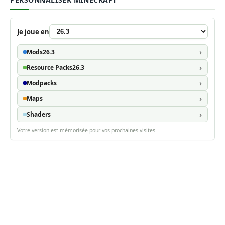
Je joue en
Mods
26.3
Resource Packs
26.3
Modpacks
Maps
Shaders
Votre version est mémorisée pour vos prochaines visites.