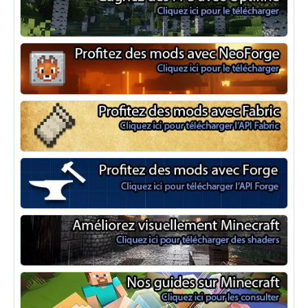
Optifine
NeoForge
Minecraft Fabric
Minecraft Forge
Shaders Minecraft