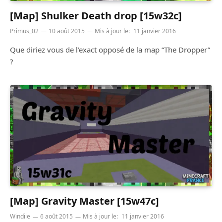
[Map] Shulker Death drop [15w32c]
Primus_02
10 août 2015
Mis à jour le:
11 janvier 2016
Que diriez vous de l’exact opposé de la map “The Dropper”
?
[Map] Gravity Master [15w47c]
Windiie
6 août 2015
Mis à jour le:
11 janvier 2016