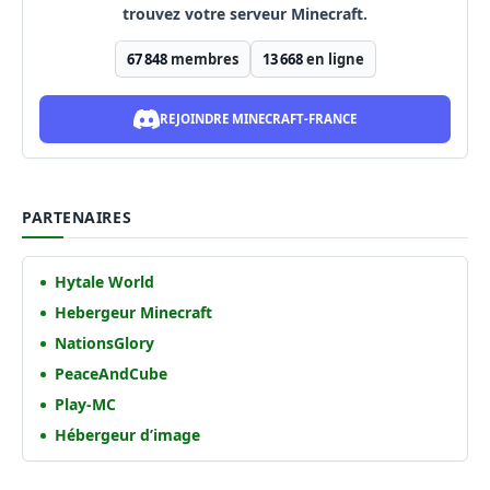
trouvez votre serveur Minecraft.
67 848
membres
13 668
en ligne
REJOINDRE MINECRAFT-FRANCE
PARTENAIRES
Hytale World
Hebergeur Minecraft
NationsGlory
PeaceAndCube
Play-MC
Hébergeur d’image