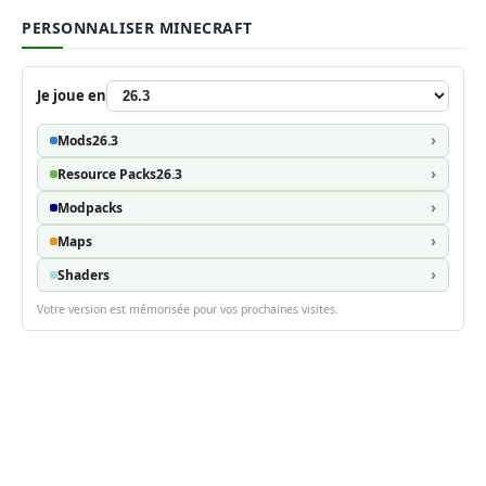
PERSONNALISER MINECRAFT
Je joue en
Mods
26.3
Resource Packs
26.3
Modpacks
Maps
Shaders
Votre version est mémorisée pour vos prochaines visites.