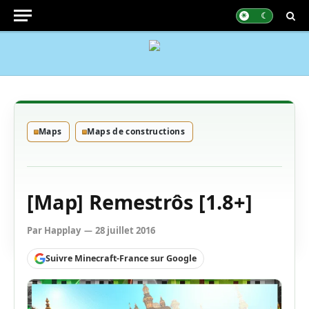
Maps
Maps de constructions
[Map] Remestrôs [1.8+]
Par
Happlay
28 juillet 2016
Suivre Minecraft-France sur Google