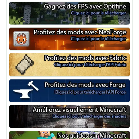
Optifine
NeoForge
Minecraft Fabric
Minecraft Forge
Shaders Minecraft