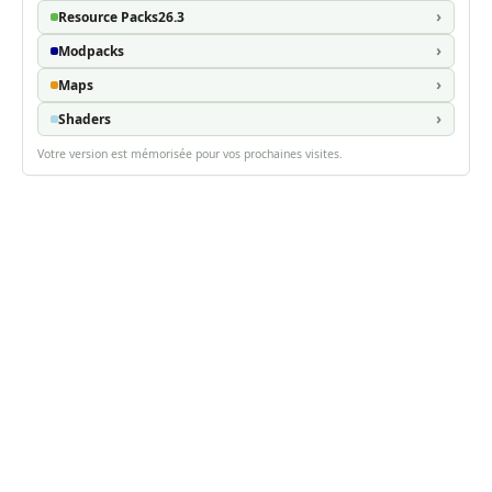
Resource Packs
26.3
Modpacks
Maps
Shaders
Votre version est mémorisée pour vos prochaines visites.