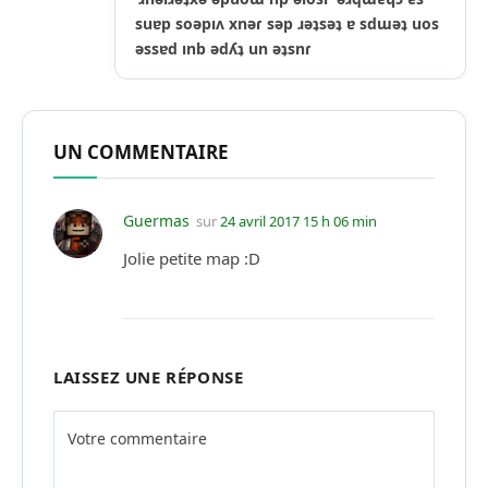
suɐp soǝpıʌ xnǝɾ sǝp ɹǝʇsǝʇ ɐ sdɯǝʇ uos
ǝssɐd ınb ǝdʎʇ un ǝʇsnɾ
UN COMMENTAIRE
Guermas
sur
24 avril 2017 15 h 06 min
Jolie petite map :D
LAISSEZ UNE RÉPONSE
Alternative: