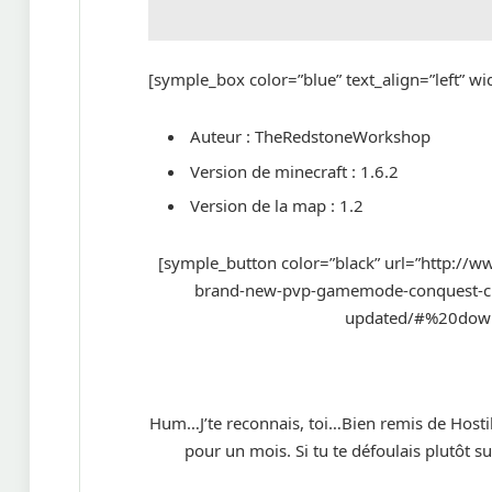
[symple_box color=”blue” text_align=”left” w
Auteur : TheRedstoneWorkshop
Version de minecraft : 1.6.2
Version de la map : 1.2
[symple_button color=”black” url=”http://
brand-new-pvp-gamemode-conquest-c
updated/#%20downl
Hum…J’te reconnais, toi…Bien remis de Hostil
pour un mois. Si tu te défoulais plutôt s