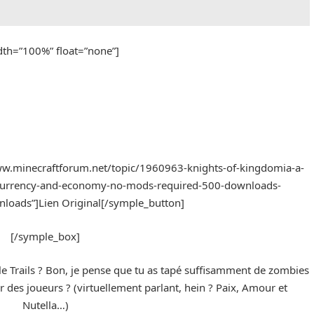
idth=”100%” float=”none”]
www.minecraftforum.net/topic/1960963-knights-of-kingdomia-a-
urrency-and-economy-no-mods-required-500-downloads-
oads”]Lien Original[/symple_button]
[/symple_box]
e Trails ? Bon, je pense que tu as tapé suffisamment de zombies
ur des joueurs ? (virtuellement parlant, hein ? Paix, Amour et
Nutella…)