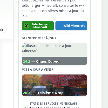
Retrouvez les liens essentiels pour
télécharger Minecraft, consulter le wiki
et suivre les dernières mises à jour du
jeu.
Télécharger
Wiki Minecraft
Minecraft
gle
DERNIÈRE MISE À JOUR
26.2
— Chaos Cubed
MISE À JOUR À VENIR
26.3
— Troisième Drop
ÉTAT DES SERVICES MINECRAFT