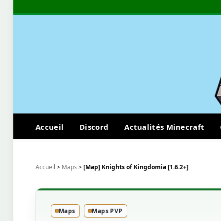
Accueil
Discord
Actualités Minecraft
Accueil
>
Maps
>
[Map] Knights of Kingdomia [1.6.2+]
Maps
Maps PVP