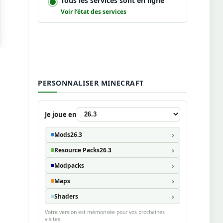
Tous les services sont en ligne
Voir l’état des services
PERSONNALISER MINECRAFT
Je joue en
Mods
26.3
Resource Packs
26.3
Modpacks
Maps
Shaders
Votre version est mémorisée pour vos prochaines
visites.