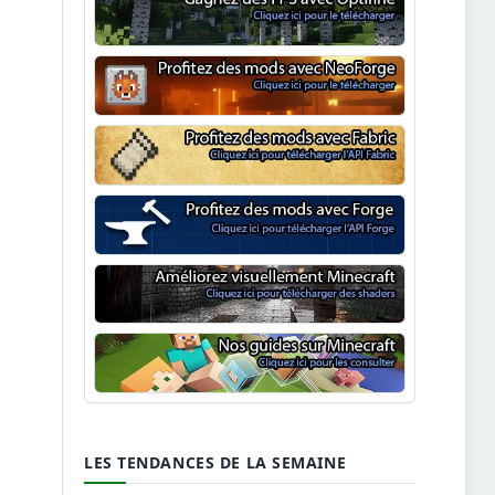
Optifine
NeoForge
Minecraft Fabric
Minecraft Forge
Shaders Minecraft
Guide Minecraft
LES TENDANCES DE LA SEMAINE