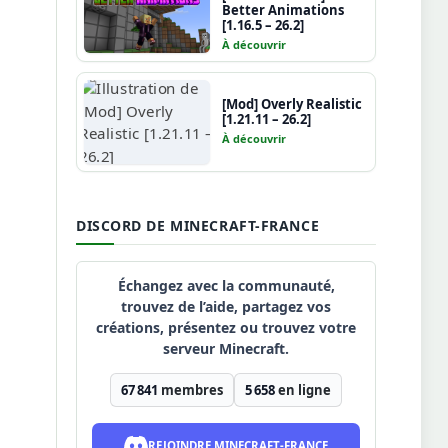
Better Animations
[1.16.5 – 26.2]
À découvrir
[Mod] Overly Realistic
[1.21.11 – 26.2]
À découvrir
DISCORD DE MINECRAFT-FRANCE
Échangez avec la communauté,
trouvez de l’aide, partagez vos
créations, présentez ou trouvez votre
serveur Minecraft.
67 841
membres
5 658
en ligne
REJOINDRE MINECRAFT-FRANCE