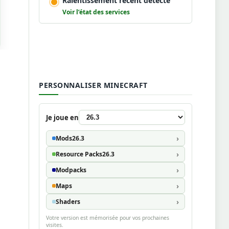
Ralentissement récent détecté
Voir l’état des services
PERSONNALISER MINECRAFT
Je joue en
Mods
26.3
Resource Packs
26.3
Modpacks
Maps
Shaders
Votre version est mémorisée pour vos prochaines
visites.