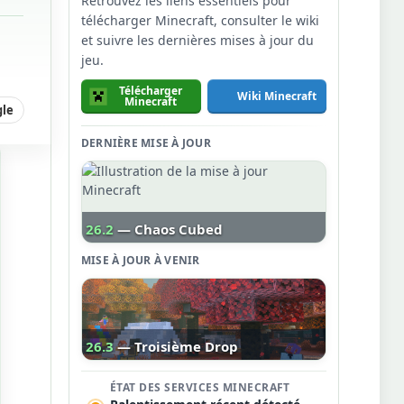
Retrouvez les liens essentiels pour
télécharger Minecraft, consulter le wiki
et suivre les dernières mises à jour du
jeu.
Télécharger
Wiki Minecraft
Minecraft
gle
DERNIÈRE MISE À JOUR
26.2
— Chaos Cubed
MISE À JOUR À VENIR
26.3
— Troisième Drop
ÉTAT DES SERVICES MINECRAFT