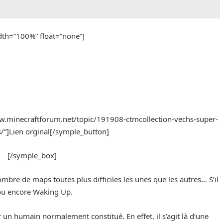
idth=”100%” float=”none”]
ww.minecraftforum.net/topic/191908-ctmcollection-vechs-super-
s/”]Lien orginal[/symple_button]
[/symple_box]
mbre de maps toutes plus difficiles les unes que les autres… S’il
y ou encore Waking Up.
r un humain normalement constitué. En effet, il s’agit là d’une