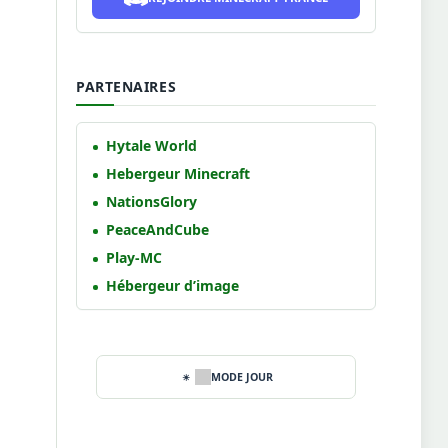
PARTENAIRES
Hytale World
Hebergeur Minecraft
NationsGlory
PeaceAndCube
Play-MC
Hébergeur d’image
MODE JOUR