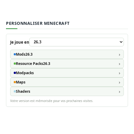
PERSONNALISER MINECRAFT
Je joue en
Mods
26.3
Resource Packs
26.3
Modpacks
Maps
Shaders
Votre version est mémorisée pour vos prochaines visites.