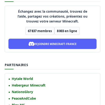
Échangez avec la communauté, trouvez de
l’aide, partagez vos créations, présentez ou
trouvez votre serveur Minecraft.
67 837
membres
8 003
en ligne
REJOINDRE MINECRAFT-FRANCE
PARTENAIRES
Hytale World
Hebergeur Minecraft
NationsGlory
PeaceAndCube
Play-MC