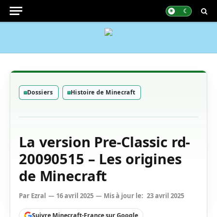
Dossiers
Histoire de Minecraft
La version Pre-Classic rd-
20090515 – Les origines
de Minecraft
Par
Ezral
16 avril 2025
Mis à jour le:
23 avril 2025
Suivre Minecraft-France sur Google