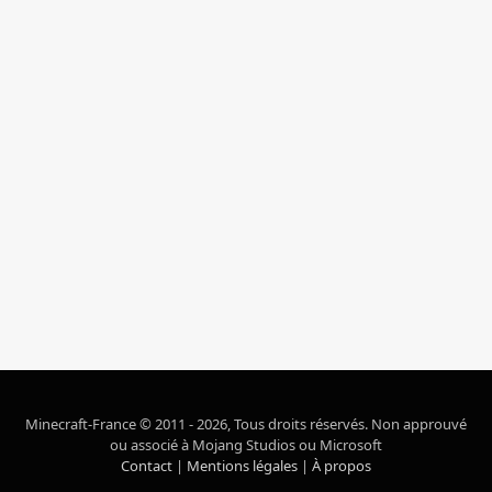
Minecraft-France © 2011 - 2026, Tous droits réservés. Non approuvé
ou associé à Mojang Studios ou Microsoft
Contact
|
Mentions légales
|
À propos