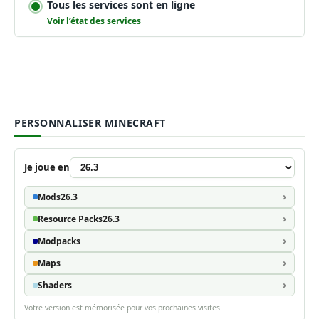
Tous les services sont en ligne
Voir l’état des services
PERSONNALISER MINECRAFT
Je joue en
Mods
26.3
Resource Packs
26.3
Modpacks
Maps
Shaders
Votre version est mémorisée pour vos prochaines visites.