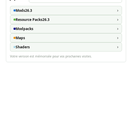
Mods
26.3
Resource Packs
26.3
Modpacks
Maps
Shaders
Votre version est mémorisée pour vos prochaines visites.