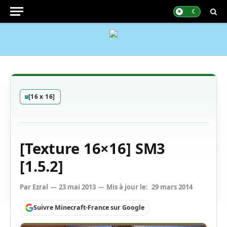
[16 x 16]
[Texture 16×16] SM3
[1.5.2]
Par
Ezral
23 mai 2013
Mis à jour le:
29 mars 2014
Suivre Minecraft-France sur Google