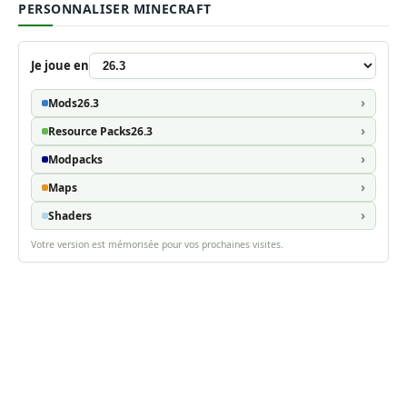
PERSONNALISER MINECRAFT
Je joue en
Mods
26.3
Resource Packs
26.3
Modpacks
Maps
Shaders
Votre version est mémorisée pour vos prochaines visites.