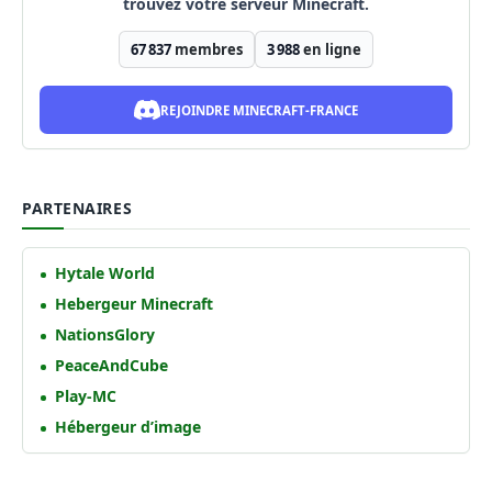
trouvez votre serveur Minecraft.
67 837
membres
3 988
en ligne
REJOINDRE MINECRAFT-FRANCE
PARTENAIRES
Hytale World
Hebergeur Minecraft
NationsGlory
PeaceAndCube
Play-MC
Hébergeur d’image