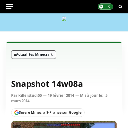
Actualités Minecraft
Snapshot 14w08a
Par
Killerstudi00
19 février 2014
Mis à jour le:
5
mars 2014
Suivre Minecraft-France sur Google