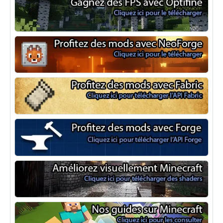
Optifine
NeoForge
Minecraft Fabric
Minecraft Forge
Shaders Minecraft