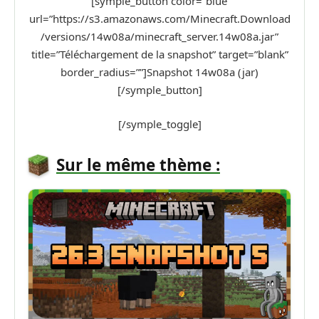
[symple_button color=”blue”
url=”https://s3.amazonaws.com/Minecraft.Download
/versions/14w08a/minecraft_server.14w08a.jar”
title=”Téléchargement de la snapshot” target=”blank”
border_radius=””]Snapshot 14w08a (jar)
[/symple_button]
[/symple_toggle]
Sur le même thème :