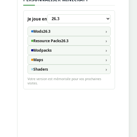
Je joue en
Mods
26.3
Resource Packs
26.3
Modpacks
Maps
Shaders
Votre version est mémorisée pour vos prochaines
visites.