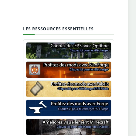
LES RESSOURCES ESSENTIELLES
Optifine
NeoForge
Minecraft Fabric
Minecraft Forge
Shaders Minecraft