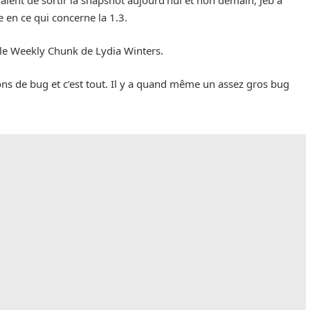
aient de sortir la snapshot aujourd’hui et non demain, Jeb a
 en ce qui concerne la 1.3.
 le Weekly Chunk de Lydia Winters.
ns de bug et c’est tout. Il y a quand même un assez gros bug