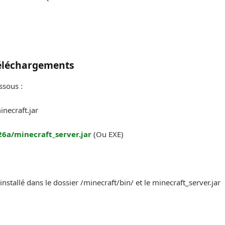
éléchargements
ssous :
inecraft.jar
26a/minecraft_server.jar
(Ou EXE)
nstallé dans le dossier /minecraft/bin/ et le minecraft_server.jar