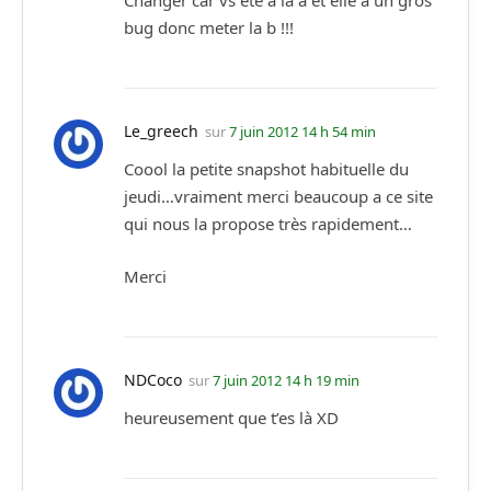
Changer car vs ete a la a et elle a un gros
bug donc meter la b !!!
Le_greech
sur
7 juin 2012 14 h 54 min
Coool la petite snapshot habituelle du
jeudi…vraiment merci beaucoup a ce site
qui nous la propose très rapidement…
Merci
NDCoco
sur
7 juin 2012 14 h 19 min
heureusement que t’es là XD