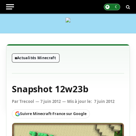
Actualités Minecraft
Snapshot 12w23b
Par
Trecool
7 juin 2012
Mis à jour le:
7 juin 2012
Suivre Minecraft-France sur Google