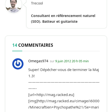
Trecool
Consultant en référencement naturel
(SEO). Batteur et guitariste
14
COMMENTAIRES
Omegas974
sur
9 juin 2012 20 h 05 min
Super! Dépécher-vous de terminer la Maj
1.3!
———————————————————
——-
[url=http://mag.racked.eu]
[img]http://mag.racked.eu/cimage/i6000
/Minecraftien+Psychopathe%21/Se+mari