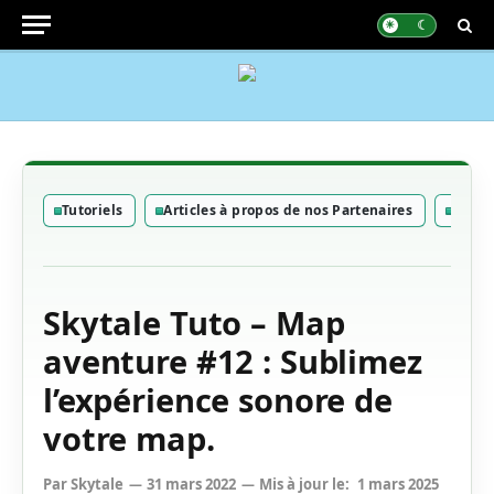
Tutoriels
Articles à propos de nos Partenaires
Non cl
Skytale Tuto – Map
aventure #12 : Sublimez
l’expérience sonore de
votre map.
Par
Skytale
31 mars 2022
Mis à jour le:
1 mars 2025