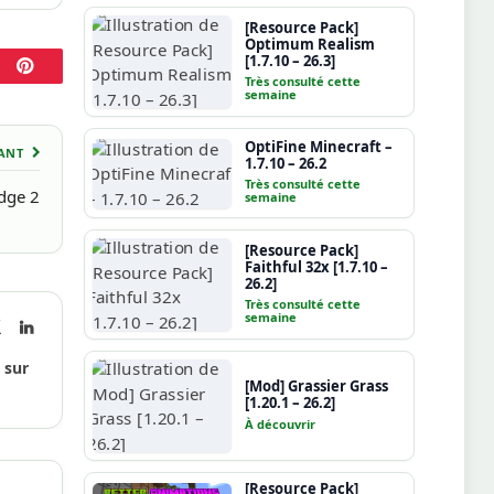
[Resource Pack]
Optimum Realism
[1.7.10 – 26.3]
Pinterest
Très consulté cette
semaine
OptiFine Minecraft –
VANT
1.7.10 – 26.2
Très consulté cette
Edge 2
semaine
[Resource Pack]
Faithful 32x [1.7.10 –
26.2]
Très consulté cette
semaine
book
X
LinkedIn
(Twitter)
 sur
[Mod] Grassier Grass
[1.20.1 – 26.2]
À découvrir
[Resource Pack]