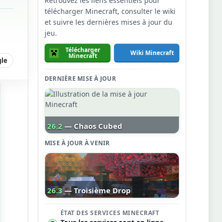
Retrouvez les liens essentiels pour
télécharger Minecraft, consulter le wiki
et suivre les dernières mises à jour du
jeu.
Télécharger
Wiki Minecraft
Minecraft
gle
DERNIÈRE MISE À JOUR
26.2
— Chaos Cubed
MISE À JOUR À VENIR
26.3
— Troisième Drop
ÉTAT DES SERVICES MINECRAFT