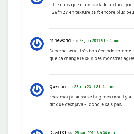
slt je crois que c ton pack de texture qui
128*128 en texture sa ft encore plus beug
mineworld
sur
28 juin 2011 9 h 04 min
Superbe série, très bon épisode comme d’ha
que ça change le skin des monstres agress
Quentin
sur
28 juin 2011 8 h 44 min
chez moi j’ai aussi se bug mes moi il y a u
dit que c’est java –‘ donc je sais pas.
Devil131
sur
28 juin 2011 8 h 00 min