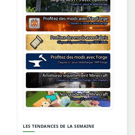
Optifine
NeoForge
Minecraft Fabric
Minecraft Forge
Shaders Minecraft
Guide Minecraft
LES TENDANCES DE LA SEMAINE