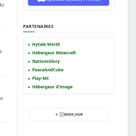
du
PARTENAIRES
Hytale World
e
Hebergeur Minecraft
NationsGlory
PeaceAndCube
Play-MC
Hébergeur d’image
me
MODE JOUR