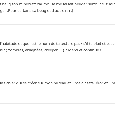
 ft beug ton minecraft car moi sa me faisait beuger surtout si t’ as 
er .Pour certains sa beug et d autre nn ;)
bitude et quel est le nom de ta texture pack s’il te plait et est c
if ( zombies, ariagnées, creeper … ) ? Merci et continue !
n fichier qui se créer sur mon bureau et il me dit fatal éror et il 