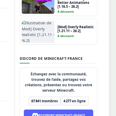
Better Animations
[1.16.5 – 26.2]
À découvrir
[Mod] Overly Realistic
[1.21.11 – 26.2]
À découvrir
DISCORD DE MINECRAFT-FRANCE
Échangez avec la communauté,
trouvez de l’aide, partagez vos
créations, présentez ou trouvez votre
serveur Minecraft.
67 841
membres
4 277
en ligne
REJOINDRE MINECRAFT-FRANCE