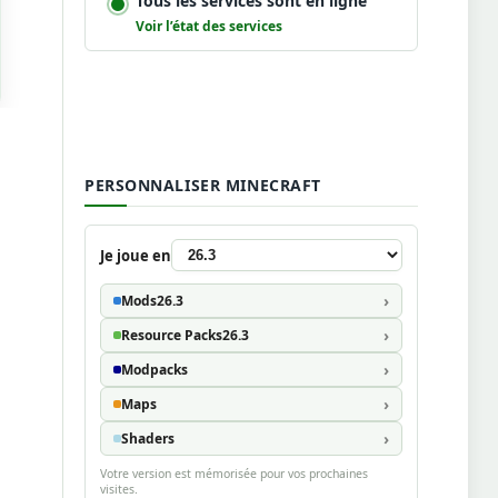
Tous les services sont en ligne
Voir l’état des services
PERSONNALISER MINECRAFT
Je joue en
Mods
26.3
Resource Packs
26.3
Modpacks
Maps
Shaders
Votre version est mémorisée pour vos prochaines
visites.