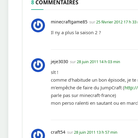
8
COMMENTAIRES
minecraftgame85
sur
25 février 2012 17 h 33
Il ny a plus la saison 2 ?
jeje3030
sur
28 juin 2011 14 h 03 min
slt !
comme d’habitude un bon épisode, je te ra
m’empêche de faire du JumpCraft (
http:/
parle pas sur minecraft-france)
mon perso ralenti en sautant ou en marc
craft54
sur
28 juin 2011 13 h 57 min