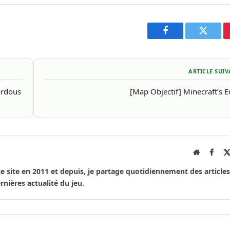
Facebook
Twitter
ARTICLE SUI
ardous
[Map Objectif] Minecraft’s 
Site
Face
Internet
ce site en 2011 et depuis, je partage quotidiennement des articles
rnières actualité du jeu.