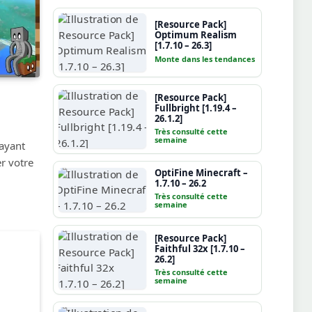
[Resource Pack]
Optimum Realism
[1.7.10 – 26.3]
Monte dans les tendances
[Resource Pack]
Fullbright [1.19.4 –
26.1.2]
Très consulté cette
semaine
 ayant
er votre
OptiFine Minecraft –
1.7.10 – 26.2
Très consulté cette
semaine
[Resource Pack]
Faithful 32x [1.7.10 –
26.2]
Très consulté cette
semaine