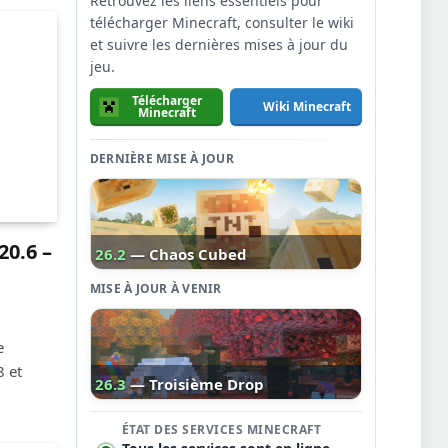
Retrouvez les liens essentiels pour
télécharger Minecraft, consulter le wiki
et suivre les dernières mises à jour du
jeu.
Télécharger
Wiki Minecraft
Minecraft
DERNIÈRE MISE À JOUR
20.6 –
26.2
— Chaos Cubed
MISE À JOUR À VENIR
e
8 et
26.3
— Troisième Drop
ÉTAT DES SERVICES MINECRAFT