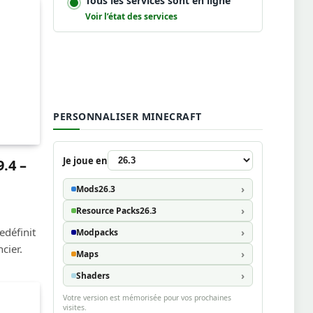
Tous les services sont en ligne
Voir l’état des services
PERSONNALISER MINECRAFT
Je joue en
.4 –
Mods
26.3
Resource Packs
26.3
edéfinit
Modpacks
cier.
Maps
Shaders
Votre version est mémorisée pour vos prochaines
visites.