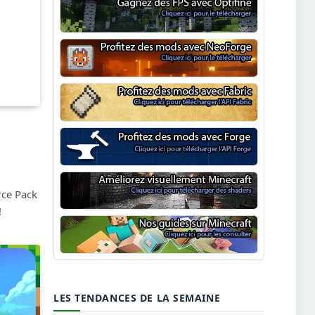
Optifine
NeoForge
Minecraft Fabric
Minecraft Forge
rce Pack
Shaders Minecraft
!
Guide Minecraft
LES TENDANCES DE LA SEMAINE