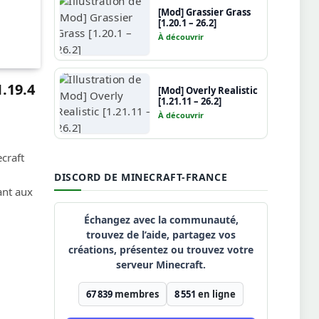
[Mod] Grassier Grass
[1.20.1 – 26.2]
À découvrir
.19.4
[Mod] Overly Realistic
[1.21.11 – 26.2]
À découvrir
craft
DISCORD DE MINECRAFT-FRANCE
ant aux
Échangez avec la communauté,
trouvez de l’aide, partagez vos
créations, présentez ou trouvez votre
serveur Minecraft.
67 839
membres
8 551
en ligne