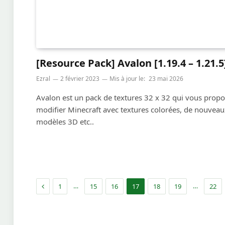
[Resource Pack] Avalon [1.19.4 – 1.21.5
Ezral
2 février 2023
Mis à jour le:
23 mai 2026
Avalon est un pack de textures 32 x 32 qui vous prop
modifier Minecraft avec textures colorées, de nouveau
modèles 3D etc..
Précédent
…
…
1
15
16
17
18
19
22