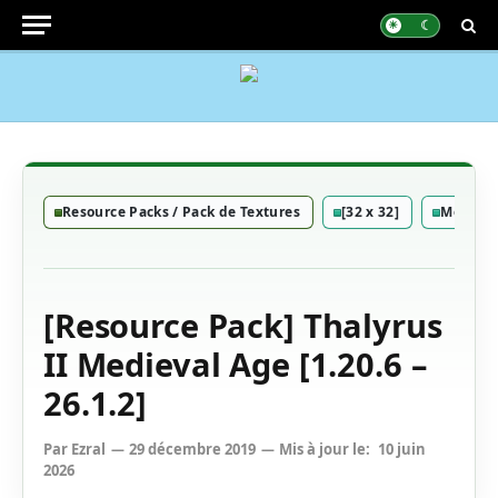
Resource Packs / Pack de Textures
[32 x 32]
Médiéva
[Resource Pack] Thalyrus
II Medieval Age [1.20.6 –
26.1.2]
Par
Ezral
29 décembre 2019
Mis à jour le:
10 juin
2026