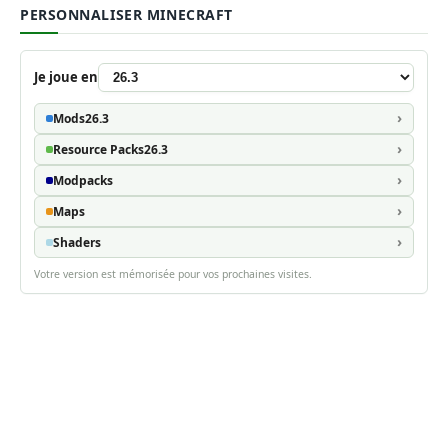
PERSONNALISER MINECRAFT
Je joue en
Mods
26.3
Resource Packs
26.3
Modpacks
Maps
Shaders
Votre version est mémorisée pour vos prochaines visites.