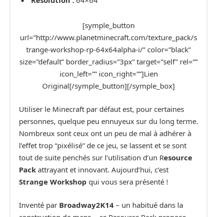
Résolution :
64×64
[symple_button
url=”http://www.planetminecraft.com/texture_pack/s
trange-workshop-rp-64x64alpha-i/” color=”black”
size=”default” border_radius=”3px” target=”self” rel=””
icon_left=”” icon_right=””]Lien
Original[/symple_button][/symple_box]
Utiliser le Minecraft par défaut est, pour certaines
personnes, quelque peu ennuyeux sur du long terme.
Nombreux sont ceux ont un peu de mal à adhérer à
l’effet trop “pixélisé” de ce jeu, se lassent et se sont
tout de suite penchés sur l’utilisation d’un R
esource
Pack
attrayant et innovant. Aujourd’hui, c’est
Strange Workshop
qui vous sera présenté !
Inventé par
Broadway2K14
– un habitué dans la