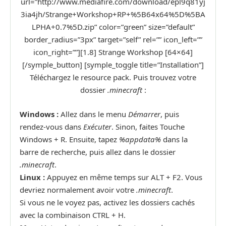
url=”http://www.mediafire.com/download/epl9q81yj
3ia4jh/Strange+Workshop+RP+%5B64x64%5D%5BA
LPHA+0.7%5D.zip” color=”green” size=”default”
border_radius=”3px” target=”self” rel=”” icon_left=””
icon_right=””][1.8] Strange Workshop [64×64]
[/symple_button] [symple_toggle title=”Installation”]
Téléchargez le resource pack. Puis trouvez votre
dossier
.minecraft
:
Windows :
Allez dans le menu
Démarrer
, puis
rendez-vous dans
Exécuter
. Sinon, faites Touche
Windows + R. Ensuite, tapez
%appdata%
dans la
barre de recherche, puis allez dans le dossier
.minecraft
.
Linux :
Appuyez en même temps sur ALT + F2. Vous
devriez normalement avoir votre
.minecraft
.
Si vous ne le voyez pas, activez les dossiers cachés
avec la combinaison CTRL + H.