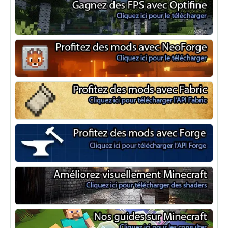
Optifine
NeoForge
Minecraft Fabric
Minecraft Forge
Shaders Minecraft