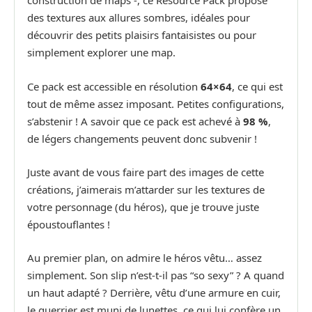
construction de maps -, ce Resource Pack propose
des textures aux allures sombres, idéales pour
découvrir des petits plaisirs fantaisistes ou pour
simplement explorer une map.
Ce pack est accessible en résolution
64×64
, ce qui est
tout de même assez imposant. Petites configurations,
s’abstenir ! A savoir que ce pack est achevé à
98 %
,
de légers changements peuvent donc subvenir !
Juste avant de vous faire part des images de cette
créations, j’aimerais m’attarder sur les textures de
votre personnage (du héros), que je trouve juste
époustouflantes !
Au premier plan, on admire le héros vêtu… assez
simplement. Son slip n’est-t-il pas “so sexy” ? A quand
un haut adapté ? Derrière, vêtu d’une armure en cuir,
le guerrier est muni de lunettes, ce qui lui confère un