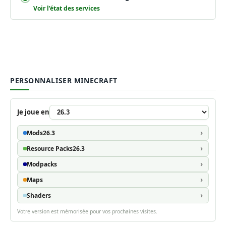
Voir l’état des services
PERSONNALISER MINECRAFT
Je joue en
Mods
26.3
Resource Packs
26.3
Modpacks
Maps
Shaders
Votre version est mémorisée pour vos prochaines visites.