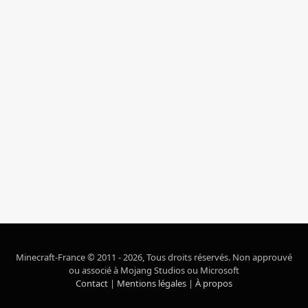
Minecraft-France © 2011 - 2026, Tous droits réservés. Non approuvé
ou associé à Mojang Studios ou Microsoft
Contact
|
Mentions légales
|
À propos