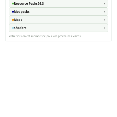
Resource Packs
26.3
Modpacks
Maps
Shaders
Votre version est mémorisée pour vos prochaines visites.