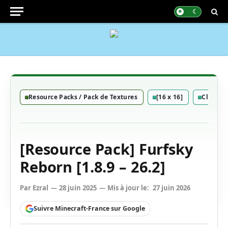
Resource Packs / Pack de Textures
[16 x 16]
Classiq
[Resource Pack] Furfsky
Reborn [1.8.9 – 26.2]
Par
Ezral
28 juin 2025
Mis à jour le:
27 juin 2026
Suivre Minecraft-France sur Google