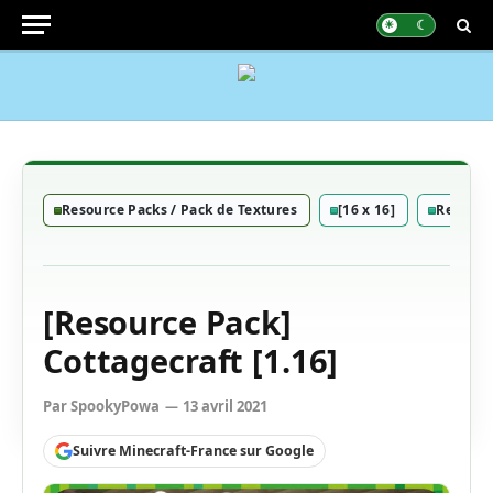
Resource Packs / Pack de Textures
[16 x 16]
Resourc
[Resource Pack]
Cottagecraft [1.16]
Par
SpookyPowa
13 avril 2021
Suivre Minecraft-France sur Google