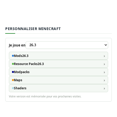
PERSONNALISER MINECRAFT
Je joue en
Mods
26.3
Resource Packs
26.3
Modpacks
Maps
Shaders
Votre version est mémorisée pour vos prochaines visites.