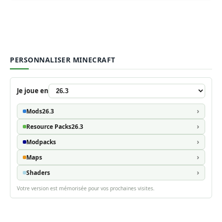
PERSONNALISER MINECRAFT
Je joue en
Mods
26.3
Resource Packs
26.3
Modpacks
Maps
Shaders
Votre version est mémorisée pour vos prochaines visites.