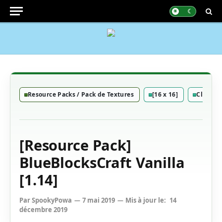
Resource Packs / Pack de Textures
[16 x 16]
Classiq
[Resource Pack]
BlueBlocksCraft Vanilla
[1.14]
Par
SpookyPowa
7 mai 2019
Mis à jour le:
14
décembre 2019