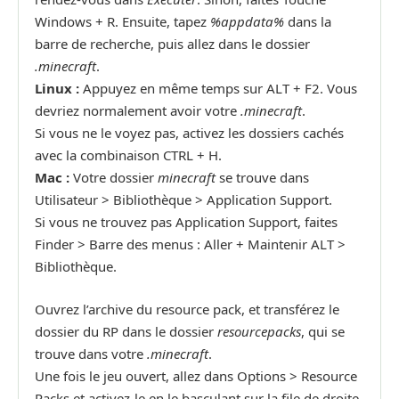
Windows + R. Ensuite, tapez
%appdata%
dans la
barre de recherche, puis allez dans le dossier
.minecraft
.
Linux :
Appuyez en même temps sur ALT + F2. Vous
devriez normalement avoir votre
.minecraft
.
Si vous ne le voyez pas, activez les dossiers cachés
avec la combinaison CTRL + H.
Mac :
Votre dossier
minecraft
se trouve dans
Utilisateur > Bibliothèque > Application Support.
Si vous ne trouvez pas Application Support, faites
Finder > Barre des menus : Aller + Maintenir ALT >
Bibliothèque.
Ouvrez l’archive du resource pack, et transférez le
dossier du RP dans le dossier
resourcepacks
, qui se
trouve dans votre
.minecraft
.
Une fois le jeu ouvert, allez dans Options > Resource
Packs et activez-le en le basculant sur la file de droite.