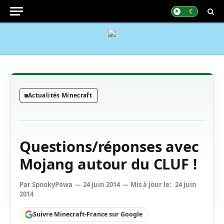
Actualités Minecraft
Questions/réponses avec
Mojang autour du CLUF !
Par
SpookyPowa
24 juin 2014
Mis à jour le:
24 juin
2014
Suivre Minecraft-France sur Google