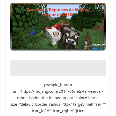
[symple_button
url=”https://mojang.com/2014/06/lets-talk-server-
monetisation-the-follow-up-qa/” color=”black”
size=”default” border_radius=”3px” target=”self” rel=””
icon_left=”” icon_right=””]Lien