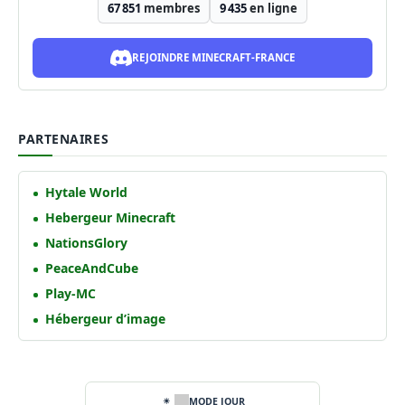
67 851
membres
9 435
en ligne
REJOINDRE MINECRAFT-FRANCE
PARTENAIRES
Hytale World
Hebergeur Minecraft
NationsGlory
PeaceAndCube
Play-MC
Hébergeur d’image
MODE JOUR