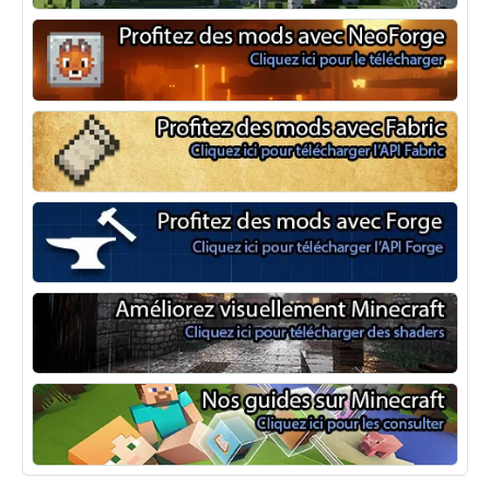
Optifine
NeoForge
Minecraft Fabric
Minecraft Forge
Shaders Minecraft
Guide Minecraft