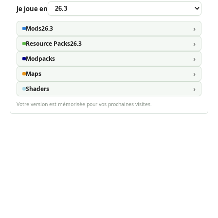
Je joue en
Mods
26.3
Resource Packs
26.3
Modpacks
Maps
Shaders
Votre version est mémorisée pour vos prochaines visites.