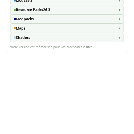
Mods
26.3
Resource Packs
26.3
Modpacks
Maps
Shaders
Votre version est mémorisée pour vos prochaines visites.