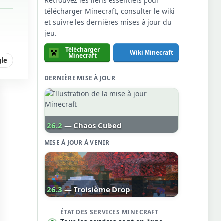
Retrouvez les liens essentiels pour
télécharger Minecraft, consulter le wiki
et suivre les dernières mises à jour du
jeu.
Télécharger
Wiki Minecraft
Minecraft
gle
DERNIÈRE MISE À JOUR
26.2
— Chaos Cubed
MISE À JOUR À VENIR
26.3
— Troisième Drop
ÉTAT DES SERVICES MINECRAFT