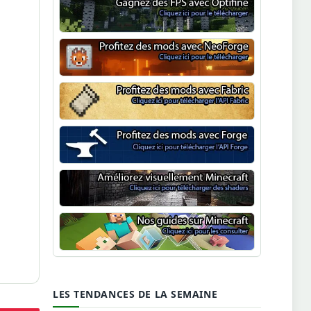
Optifine
NeoForge
Minecraft Fabric
Minecraft Forge
Shaders Minecraft
Guide Minecraft
LES TENDANCES DE LA SEMAINE