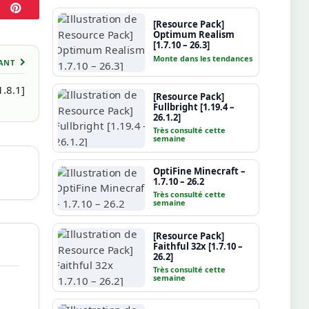
Pinterest
[Resource Pack]
Optimum Realism
[1.7.10 – 26.3]
Monte dans les tendances
VANT
1.8.1]
[Resource Pack]
Fullbright [1.19.4 –
26.1.2]
Très consulté cette
semaine
OptiFine Minecraft –
1.7.10 – 26.2
Très consulté cette
semaine
[Resource Pack]
Faithful 32x [1.7.10 –
26.2]
Très consulté cette
semaine