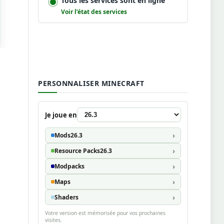
Tous les services sont en ligne
Voir l’état des services
PERSONNALISER MINECRAFT
Je joue en
Mods
26.3
Resource Packs
26.3
Modpacks
Maps
Shaders
Votre version est mémorisée pour vos prochaines
visites.