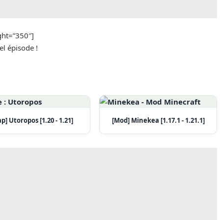
ght=”350″]
el épisode !
p] Utoropos [1.20 - 1.21]
[Mod] Minekea [1.17.1 - 1.21.1]