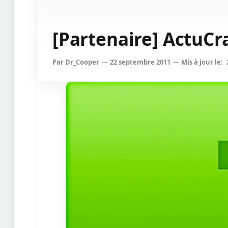
[Partenaire] ActuCra
Par
Dr_Cooper
22 septembre 2011
Mis à jour le: