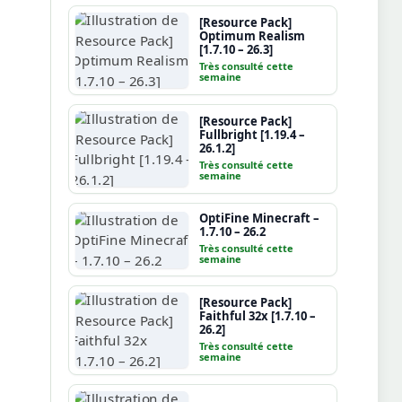
[Resource Pack]
Optimum Realism
[1.7.10 – 26.3]
Très consulté cette
semaine
[Resource Pack]
Fullbright [1.19.4 –
26.1.2]
Très consulté cette
semaine
OptiFine Minecraft –
1.7.10 – 26.2
Très consulté cette
semaine
[Resource Pack]
Faithful 32x [1.7.10 –
26.2]
Très consulté cette
semaine