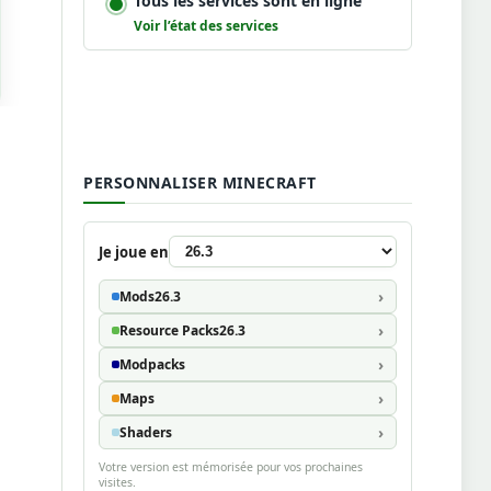
Tous les services sont en ligne
Voir l’état des services
PERSONNALISER MINECRAFT
Je joue en
Mods
26.3
Resource Packs
26.3
Modpacks
Maps
Shaders
Votre version est mémorisée pour vos prochaines
visites.