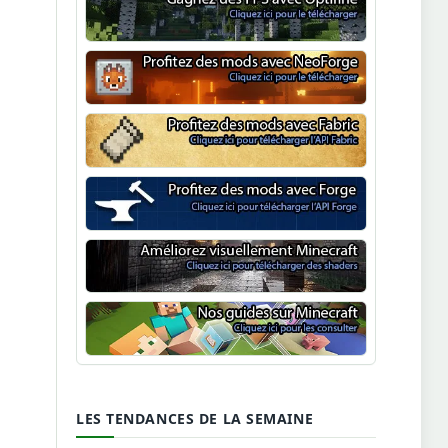
Optifine
NeoForge
Minecraft Fabric
Minecraft Forge
Shaders Minecraft
Guide Minecraft
LES TENDANCES DE LA SEMAINE