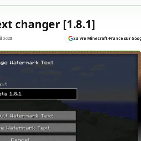
t changer [1.8.1]
Suivre Minecraft-France sur Goo
il 2020