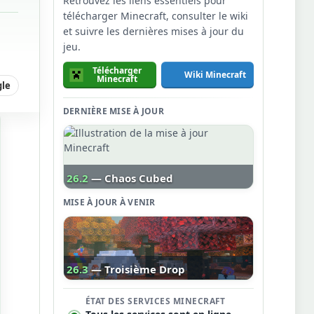
Retrouvez les liens essentiels pour
télécharger Minecraft, consulter le wiki
et suivre les dernières mises à jour du
jeu.
Télécharger
Wiki Minecraft
Minecraft
gle
DERNIÈRE MISE À JOUR
26.2
— Chaos Cubed
MISE À JOUR À VENIR
26.3
— Troisième Drop
ÉTAT DES SERVICES MINECRAFT