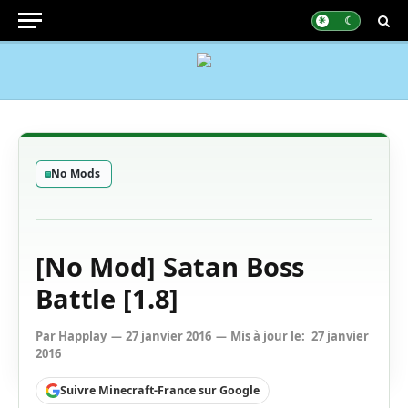
No Mods
[No Mod] Satan Boss
Battle [1.8]
Par
Happlay
27 janvier 2016
Mis à jour le:
27 janvier
2016
Suivre Minecraft-France sur Google