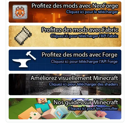
NeoForge
Minecraft Fabric
Minecraft Forge
Shaders Minecraft
Guide Minecraft