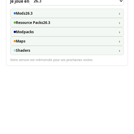
Je joue en
Mods
26.3
Resource Packs
26.3
Modpacks
Maps
Shaders
Votre version est mémorisée pour vos prochaines visites.