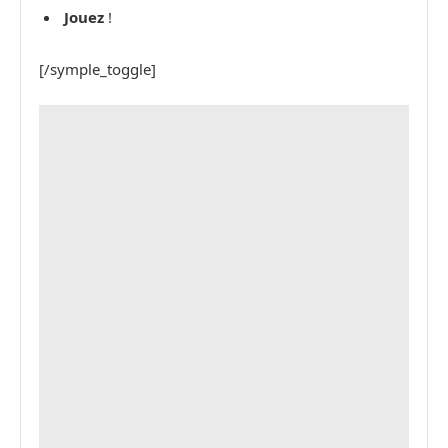
Jouez
!
[/symple_toggle]