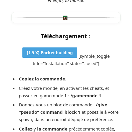
Et enfin, la maison
Téléchargement :
[1.9.X] Pocket building
[symple_toggle
title=”Installation” state=”closed”]
Copiez la commande
.
Créez votre monde, en activant les cheats, et
passez en gamemode 1 :
/gamemode 1
Donnez-vous un bloc de commande :
/give
“pseudo” command_block 1
et posez le à votre
spawn, dans un endroit dégagé de préférence.
Collez
-y
la commande
précédemment copiée,