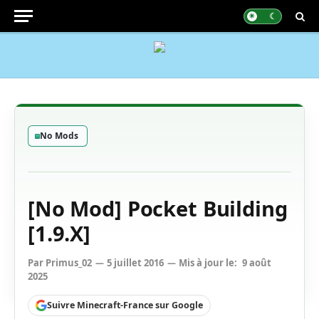
No Mods
[No Mod] Pocket Building
[1.9.X]
Par
Primus_02
5 juillet 2016
Mis à jour le:
9 août
2025
Suivre Minecraft-France sur Google