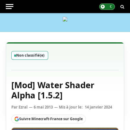
Non classifié(e)
[Mod] Water Shader
Alpha [1.5.2]
Par
Ezral
6 mai 2013
Mis à jour le:
14 janvier 2024
Suivre Minecraft-France sur Google