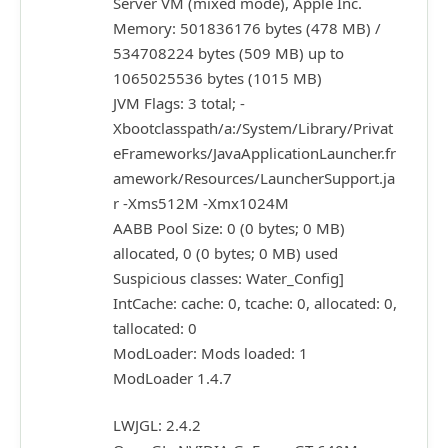
Server VM (mixed mode), Apple Inc.
Memory: 501836176 bytes (478 MB) /
534708224 bytes (509 MB) up to
1065025536 bytes (1015 MB)
JVM Flags: 3 total; -
Xbootclasspath/a:/System/Library/Privat
eFrameworks/JavaApplicationLauncher.fr
amework/Resources/LauncherSupport.ja
r -Xms512M -Xmx1024M
AABB Pool Size: 0 (0 bytes; 0 MB)
allocated, 0 (0 bytes; 0 MB) used
Suspicious classes: Water_Config]
IntCache: cache: 0, tcache: 0, allocated: 0,
tallocated: 0
ModLoader: Mods loaded: 1
ModLoader 1.4.7
LWJGL: 2.4.2