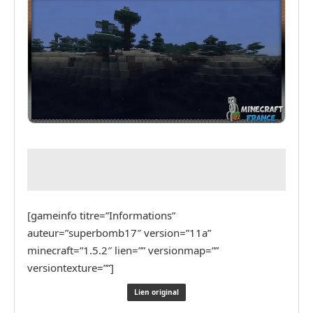
[gameinfo titre=”Informations”
auteur=”superbomb17″ version=”11a”
minecraft=”1.5.2″ lien=”” versionmap=””
versiontexture=””]
Lien original