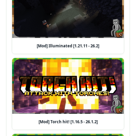
[Mod] Illuminated [1.21.11 - 26.2]
[Mod] Torch hit! [1.16.5 - 26.1.2]