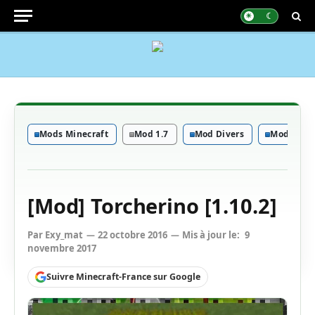
Mods Minecraft
Mod 1.7
Mod Divers
Mod Game
[Mod] Torcherino [1.10.2]
Par
Exy_mat
22 octobre 2016
Mis à jour le:
9
novembre 2017
Suivre Minecraft-France sur Google