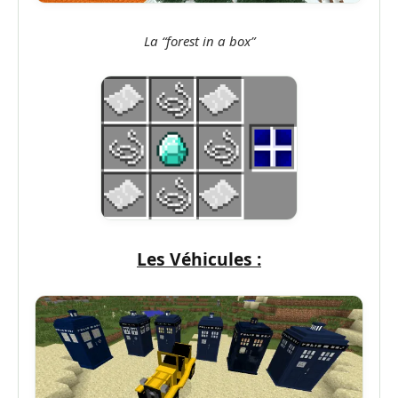
La “forest in a box”
Les Véhicules :