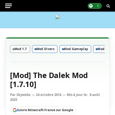
Mod 1.7
Mod Divers
Mod Gameplay
Mod Mobs
[Mod] The Dalek Mod
[1.7.10]
Par
Skywebz
24 octobre 2014
Mis à jour le:
8 août
2025
Suivre Minecraft-France sur Google