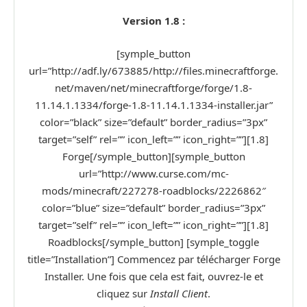
Version 1.8 :
[symple_button
url=”http://adf.ly/673885/http://files.minecraftforge.
net/maven/net/minecraftforge/forge/1.8-
11.14.1.1334/forge-1.8-11.14.1.1334-installer.jar”
color=”black” size=”default” border_radius=”3px”
target=”self” rel=”” icon_left=”” icon_right=””][1.8]
Forge[/symple_button][symple_button
url=”http://www.curse.com/mc-
mods/minecraft/227278-roadblocks/2226862″
color=”blue” size=”default” border_radius=”3px”
target=”self” rel=”” icon_left=”” icon_right=””][1.8]
Roadblocks[/symple_button] [symple_toggle
title=”Installation”] Commencez par télécharger Forge
Installer. Une fois que cela est fait, ouvrez-le et
cliquez sur
Install Client
.