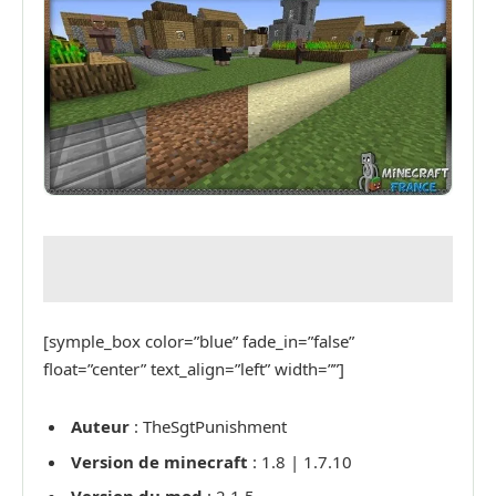
[symple_box color=”blue” fade_in=”false”
float=”center” text_align=”left” width=””]
Auteur
:
TheSgtPunishment
Version de minecraft
: 1.8 | 1.7.10