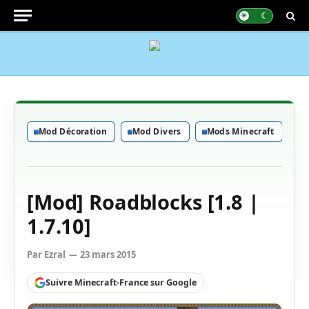
Mod Décoration
Mod Divers
Mods Minecraft
[Mod] Roadblocks [1.8 |
1.7.10]
Par
Ezral
23 mars 2015
Suivre Minecraft-France sur Google