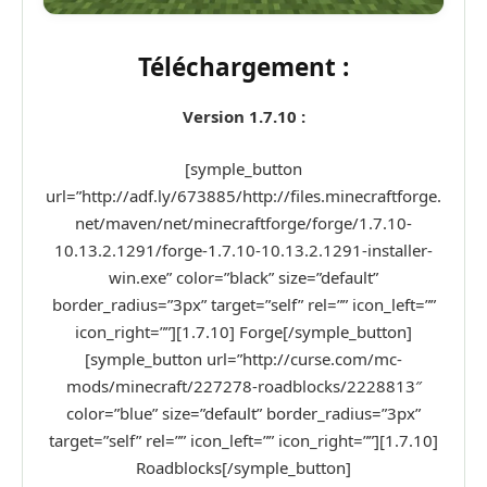
Téléchargement :
Version 1.7.10 :
[symple_button
url=”http://adf.ly/673885/http://files.minecraftforge.
net/maven/net/minecraftforge/forge/1.7.10-
10.13.2.1291/forge-1.7.10-10.13.2.1291-installer-
win.exe” color=”black” size=”default”
border_radius=”3px” target=”self” rel=”” icon_left=””
icon_right=””][1.7.10] Forge[/symple_button]
[symple_button url=”http://curse.com/mc-
mods/minecraft/227278-roadblocks/2228813″
color=”blue” size=”default” border_radius=”3px”
target=”self” rel=”” icon_left=”” icon_right=””][1.7.10]
Roadblocks[/symple_button]