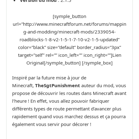
Version du mod
: 2.1.5
[symple_button
url=”http://www.minecraftforum.net/forums/mappin
g-and-modding/minecraft-mods/2339054-
roadblocks-1-8-v2-1-5-1-7-10-v2-1-5-updated”
color=”black” size=”default” border_radius=”3px”
target=”self” rel=”” icon_left=”” icon_right=””]Lien
Original[/symple_button] [/symple_box]
Inspiré par la future mise à jour de
Minecraft,
TheSgtPunishment
auteur du mod, vous
propose de découvrir les routes dans Minecraft avant
l’heure ! En effet, vous allez pouvoir fabriquer
différents types de route permettant d’avancer plus
rapidement quand vous marchez dessus et ça pourra
également vous servir pour décorer !