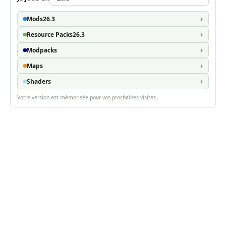
Mods
26.3
Resource Packs
26.3
Modpacks
Maps
Shaders
Votre version est mémorisée pour vos prochaines visites.