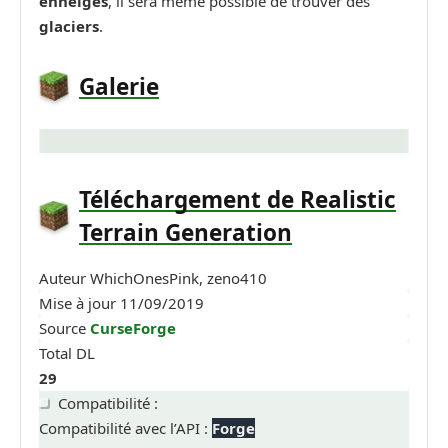
enneigés
, il sera même possible de trouver des
glaciers
.
Galerie
Téléchargement de Realistic
Terrain Generation
Auteur
WhichOnesPink, zeno410
Mise à jour
11/09/2019
Source
CurseForge
Total DL
29
Compatibilité :
Compatibilité avec l’API :
Forge