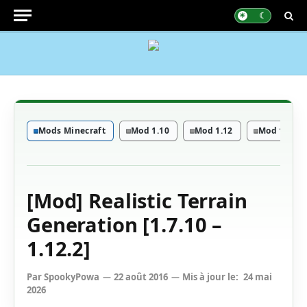
Mods Minecraft
Mod 1.10
Mod 1.12
Mod 1.7
[Mod] Realistic Terrain
Generation [1.7.10 –
1.12.2]
Par
SpookyPowa
22 août 2016
Mis à jour le:
24 mai
2026