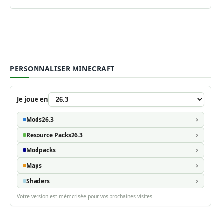
PERSONNALISER MINECRAFT
Je joue en
Mods
26.3
Resource Packs
26.3
Modpacks
Maps
Shaders
Votre version est mémorisée pour vos prochaines visites.