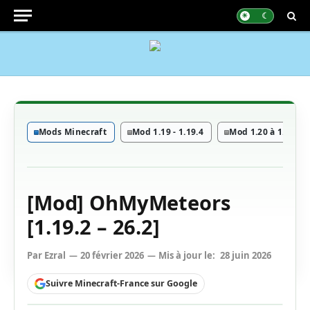
Mods Minecraft
Mod 1.19 - 1.19.4
Mod 1.20 à 1.20.6
[Mod] OhMyMeteors
[1.19.2 – 26.2]
Par
Ezral
20 février 2026
Mis à jour le:
28 juin 2026
Suivre Minecraft-France sur Google