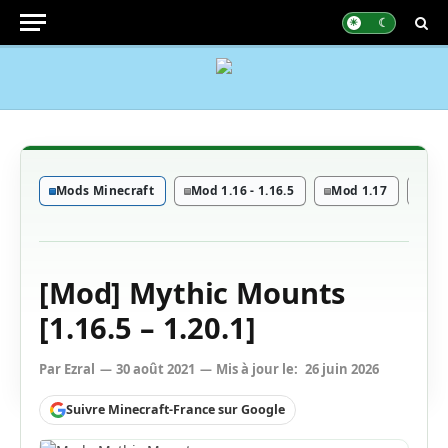
Mods Minecraft
Mod 1.16 - 1.16.5
Mod 1.17
Mod
[Mod] Mythic Mounts
[1.16.5 – 1.20.1]
Par
Ezral
30 août 2021
Mis à jour le:
26 juin 2026
Suivre Minecraft-France sur Google