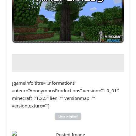
[gameinfo titre=”Informations”
auteur=”AnonymousProductions” version=”1.0_01″
minecraft=”1.2.5″ lien=”” versionmap=””
versiontexture=””]
Lien original