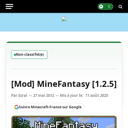
Non classifié(e)
[Mod] MineFantasy [1.2.5]
Par
Ezral
27 mai 2012
Mis à jour le:
11 août 2025
Suivre Minecraft-France sur Google