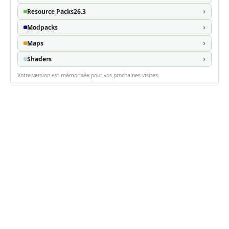
Resource Packs
26.3
Modpacks
Maps
Shaders
Votre version est mémorisée pour vos prochaines visites.