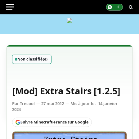
Non classifié(e)
[Mod] Extra Stairs [1.2.5]
Par
Trecool
27 mai 2012
Mis à jour le:
14 janvier
2024
Suivre Minecraft-France sur Google